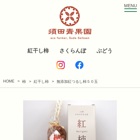
MENU
紅干し柿
さくらんぼ
ぶどう
HOME
柿
紅干し柿
無添加紅つるし柿５０玉