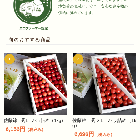
境負荷の低減と、安全・安心な農産物の
供給に努めています。
旬のおすすめ商品
1
2
佐藤錦 秀L バラ詰め（1kg）
佐藤錦 秀２L バラ詰め（1k
g）
6,156円
（税込み）
6,696円
（税込み）