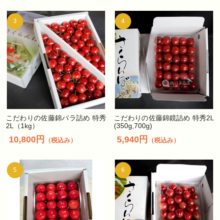
3
4
こだわりの佐藤錦バラ詰め 特秀
こだわりの佐藤錦鏡詰め 特秀2L
2L（1kg）
(350g,700g)
10,800円
5,940円
（税込み）
（税込み）
5
6