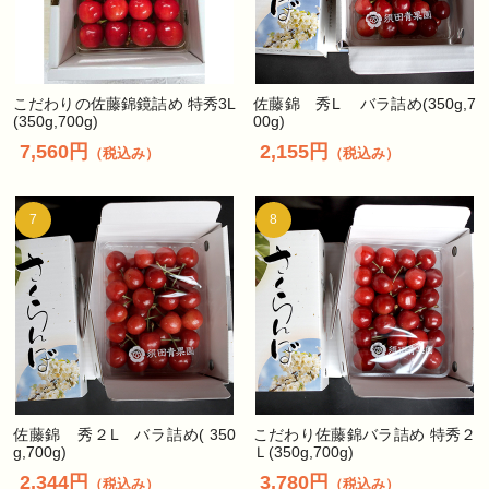
こだわりの佐藤錦鏡詰め 特秀3L
佐藤錦 秀L バラ詰め(350g,7
(350g,700g)
00g)
7,560円
2,155円
（税込み）
（税込み）
7
8
佐藤錦 秀２L バラ詰め( 350
こだわり佐藤錦バラ詰め 特秀２
g,700g)
Ｌ(350g,700g)
2,344円
3,780円
（税込み）
（税込み）