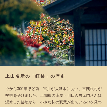
上山名産の「紅柿」の歴史
今から300年ほど前、宮川が大洪水にあい、三関根村が
被害を受けました。上関根の庄屋・川口久右ェ門さんは
浸水した跡地から、小さな柿の双葉が出ているのを見つ